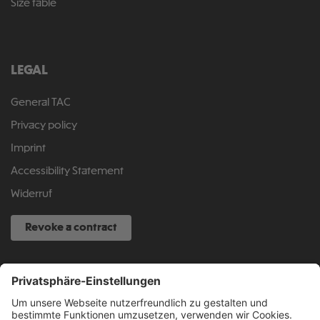
Size table
LEGAL
General TAC
Privacy policy
Imprint
Accessibility Statement
Widerruf
Revoke a contract
SERVICE HOTLINE