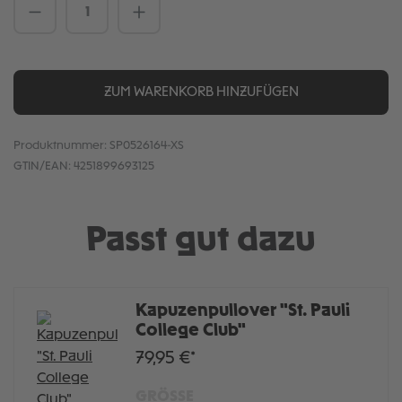
Produkt Anzahl: Gib den gewünschten We
ZUM WARENKORB HINZUFÜGEN
Produktnummer:
SP0526164-XS
GTIN/EAN:
4251899693125
Passt gut dazu
Kapuzenpullover "St. Pauli
College Club"
79,95 €*
GRÖSSE