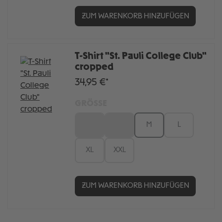
ZUM WARENKORB HINZUFÜGEN
T-Shirt "St. Pauli College Club"
cropped
34,95 €*
GRÖSSE
XS
S
M
L
XL
XXL
ZUM WARENKORB HINZUFÜGEN