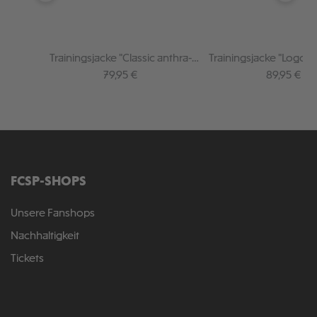
Trainingsjacke "Classic anthra-
Trainingsjacke "Logo r
schwarz"
Regulärer Preis:
Regulärer P
79,95 €
89,95 €
FCSP-SHOPS
Unsere Fanshops
Nachhaltigkeit
Tickets