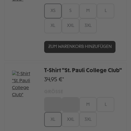
XS
S
M
L
XL
XXL
3XL
ZUM WARENKORB HINZUFÜGEN
T-Shirt "St. Pauli College Club"
34,95 €*
GRÖSSE
XS
S
M
L
XL
XXL
3XL