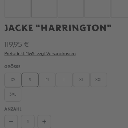
JACKE "HARRINGTON"
119,95 €
Preise inkl. MwSt. zzgl. Versandkosten
AUSWÄHLEN
GRÖSSE
XS
S
M
L
XL
XXL
3XL
ANZAHL
Produkt Anzahl: Gib den gewünschten We