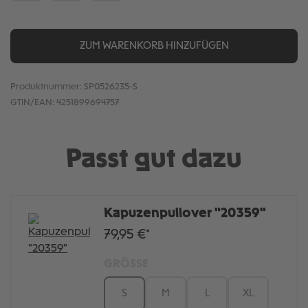
ZUM WARENKORB HINZUFÜGEN
Produktnummer:
SP0526235-S
GTIN/EAN:
4251899694757
Passt gut dazu
Kapuzenpullover "20359"
79,95 €*
GRÖSSE
S
M
L
XL