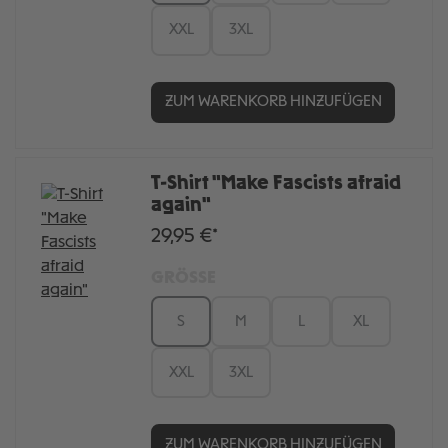
XXL
3XL
ZUM WARENKORB HINZUFÜGEN
T-Shirt "Make Fascists afraid
again"
29,95 €*
GRÖSSE
S
M
L
XL
XXL
3XL
ZUM WARENKORB HINZUFÜGEN