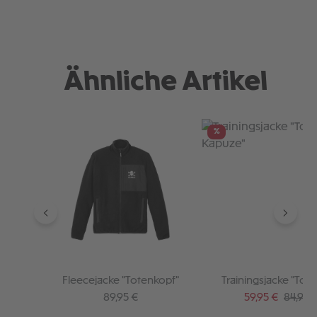
Ähnliche Artikel
Produktgalerie überspringen
%
Fleecejacke "Totenkopf"
Trainingsjacke "Totenkopf
Kapuze"
Regulärer Preis:
Verkaufspreis:
Regulär
89,95 €
59,95 €
84,95 