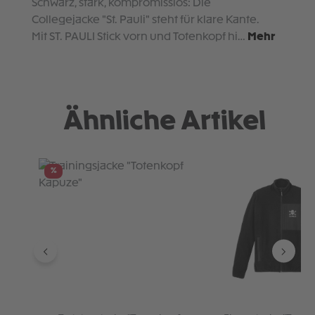
Schwarz, stark, kompromisslos: Die
Collegejacke "St. Pauli" steht für klare Kante.
Mit ST. PAULI Stick vorn und Totenkopf hi…
Mehr
Ähnliche Artikel
Produktgalerie überspringen
%