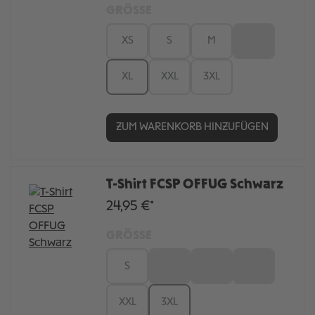
GRÖSSE
XS
S
M
L
XL
XXL
3XL
ZUM WARENKORB HINZUFÜGEN
T-Shirt FCSP OFFUG Schwarz
24,95 €*
GRÖSSE
S
M
L
XL
XXL
3XL