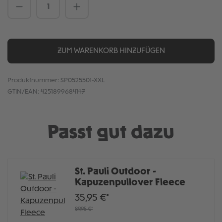
Produkt Anzahl: Gib den gewünschten We
ZUM WARENKORB HINZUFÜGEN
Produktnummer:
SP0525501-XXL
GTIN/EAN:
4251899684147
Passt gut dazu
St. Pauli Outdoor -
Kapuzenpullover Fleece
35,95 €*
89,95 €*