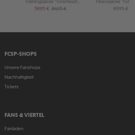
Trainingsjacke "Totenkopf
Fleecejacke "Toten
Kapuze"
Verkaufspreis:
Regulärer Preis:
Regulärer P
59,95 €
84,95 €
89,95 €
FCSP-SHOPS
Unsere Fanshops
Nachhaltigkeit
Tickets
FANS & VIERTEL
Fanladen