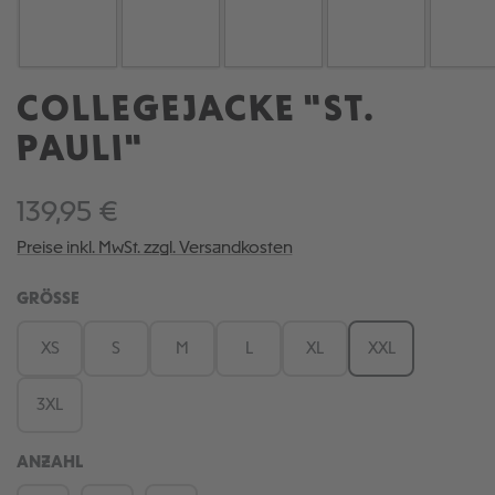
COLLEGEJACKE "ST.
PAULI"
139,95 €
Preise inkl. MwSt. zzgl. Versandkosten
AUSWÄHLEN
GRÖSSE
XS
S
M
L
XL
XXL
3XL
ANZAHL