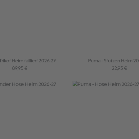
rikot Heim tailliert 2026-27
Puma - Stutzen Heim 20
Regulärer Preis:
Regulärer Pre
89,95 €
22,95 €