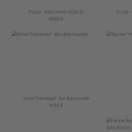
Puma - Trikot Heim 2026-27
Puma - 
Regulärer Preis:
89,95 €
Schal Totenkopf - Bio-Baumwolle
Regulärer Preis:
19,95 €