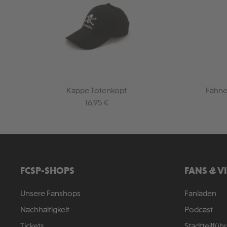
Kappe Totenkopf
Fahne
Regulärer Preis:
16,95 €
FCSP-SHOPS
FANS & V
Unsere Fanshops
Fanladen
Nachhaltigkeit
Podcast
Tickets
Stadtteilfüh