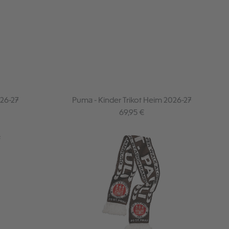
26-27
Puma - Kinder Trikot Heim 2026-27
is:
Regulärer Preis:
69,95 €