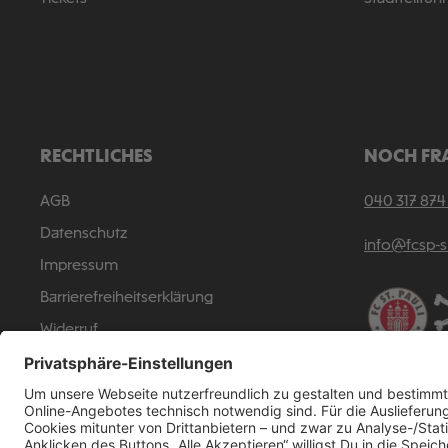
RECHTLICHES
NOCH FR
AGB
040 317 874
Datenschutz
info@fcsp-
Impressum
Barrierefreiheitserklärung
Widerruf
Vertrag widerrufen