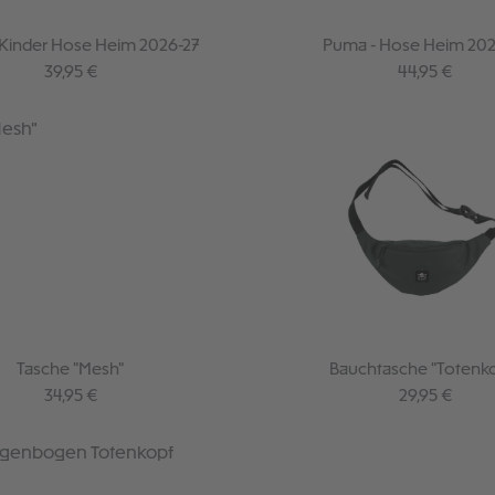
Kinder Hose Heim 2026-27
Puma - Hose Heim 202
Regulärer Preis:
Regulärer Pre
39,95 €
44,95 €
Tasche "Mesh"
Bauchtasche "Totenk
dunkelgrün
Regulärer Preis:
Regulärer Pre
34,95 €
29,95 €