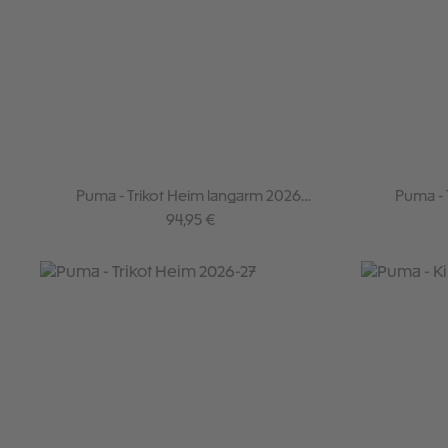
Puma - Trikot Heim langarm 2026-
Puma - T
27
Regulärer Preis:
94,95 €