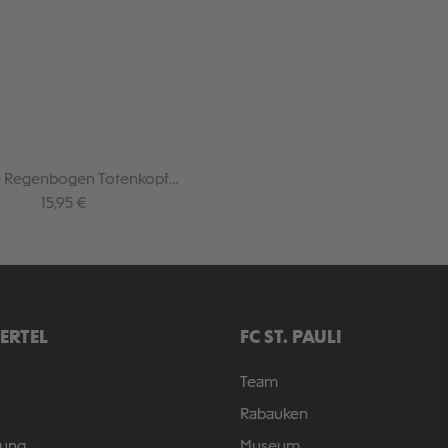
 Regenbogen Totenkopf
100x150cm
Regulärer Preis:
15,95 €
IERTEL
FC ST. PAULI
Team
Rabauken
rung
Museum