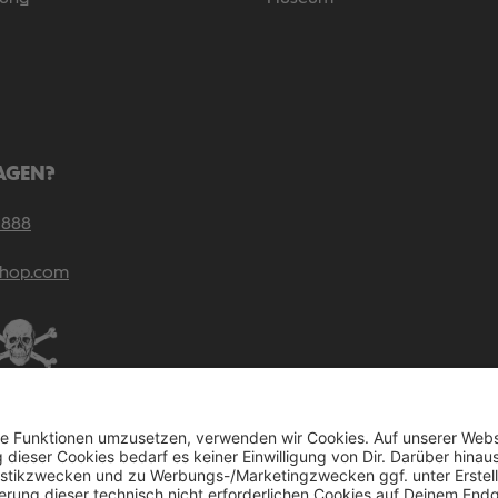
AGEN?
 888
shop.com