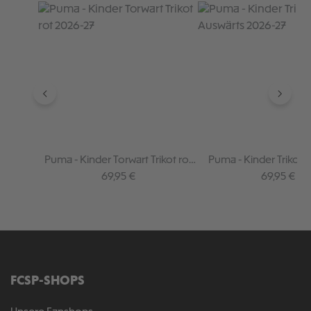
Produktgalerie überspringen
Puma - Kinder Torwart Trikot rot
Puma - Kinder Trikot 
2026-27
2026-27
Regulärer Preis:
Regulärer P
69,95 €
69,95 €
FCSP-SHOPS