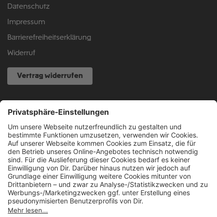
Datenschutz
Impressum
Barrierefreiheitserklärung
Widerruf
Vertrag widerrufen
NOCH FRAGEN?
040 317 874 888
info@fcsp-shop.com