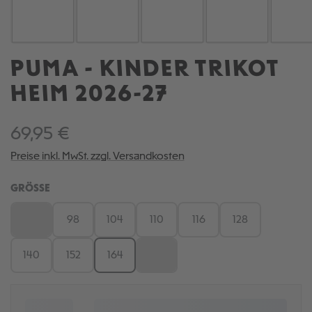
PUMA - KINDER TRIKOT
HEIM 2026-27
69,95 €
Preise inkl. MwSt. zzgl. Versandkosten
AUSWÄHLEN
GRÖSSE
92
98
104
110
116
128
(Diese Option ist zurzeit nicht verfügbar.)
140
152
164
176
(Diese Option ist zurzeit nicht verfügb