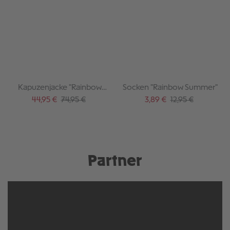
Kapuzenjacke "Rainbow
Socken "Rainbow Summer"
Summer"
Verkaufspreis:
Regulärer Preis:
Verkaufspreis:
Regulärer Preis:
44,95 €
74,95 €
3,89 €
12,95 €
Partner