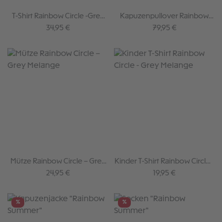
T-Shirt Rainbow Circle -Grey
Kapuzenpullover Rainbow
Melange
Circle - Grey Melange
Regulärer Preis:
Regulärer Preis:
34,95 €
79,95 €
Mütze Rainbow Circle – Grey
Kinder T-Shirt Rainbow Circle -
Melange
Grey Melange
Regulärer Preis:
Regulärer Preis:
24,95 €
19,95 €
%
%