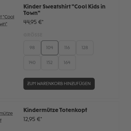
Kinder Sweatshirt "Cool Kids in
Town"
44,95 €*
GRÖSSE
98
104
116
128
140
152
164
ZUM WARENKORB HINZUFÜGEN
Kindermütze Totenkopf
12,95 €*