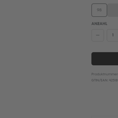
98
10
(D
ANZAHL
Produkt 
Produktnummer
GTIN/EAN:
4251