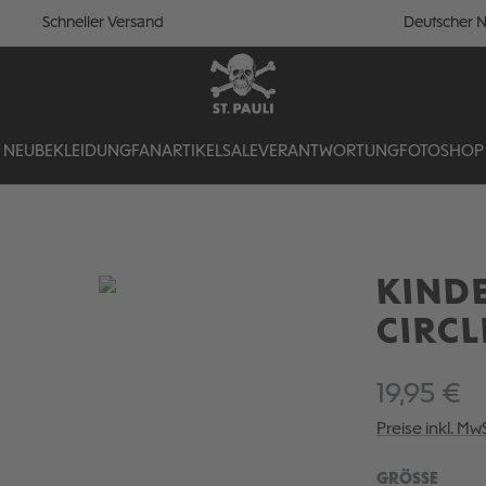
Schneller Versand
Deutscher N
NEU
BEKLEIDUNG
FANARTIKEL
SALE
VERANTWORTUNG
FOTOSHOP
KINDE
CIRCL
19,95 €
Preise inkl. Mw
AUSW
GRÖSSE