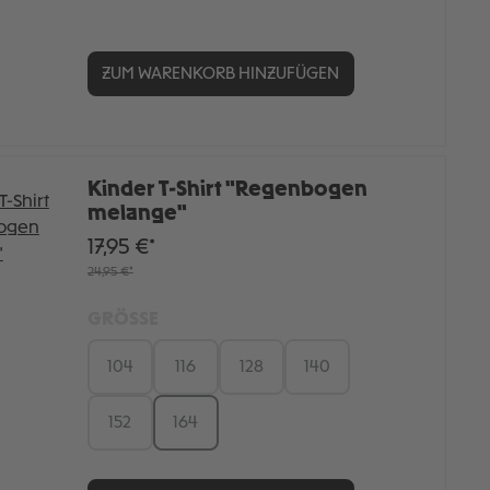
ZUM WARENKORB HINZUFÜGEN
Kinder T-Shirt "Regenbogen
melange"
17,95 €*
24,95 €*
GRÖSSE
104
116
128
140
152
164