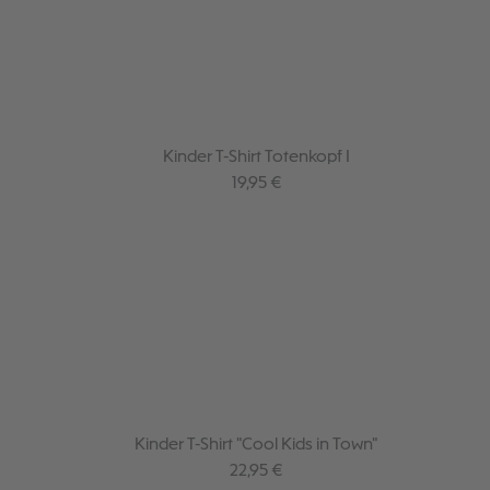
Kinder T-Shirt Totenkopf I
Regulärer Preis:
19,95 €
Kinder T-Shirt "Cool Kids in Town"
Regulärer Preis:
22,95 €