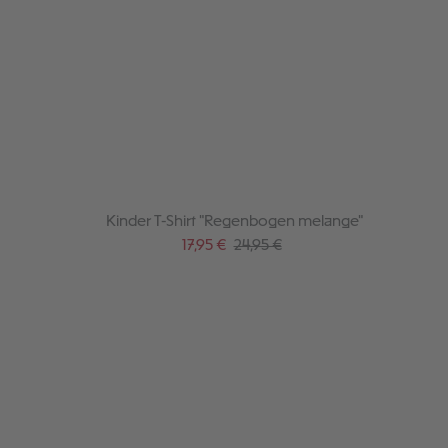
Kinder T-Shirt "Regenbogen melange"
Verkaufspreis:
Regulärer Preis:
17,95 €
24,95 €