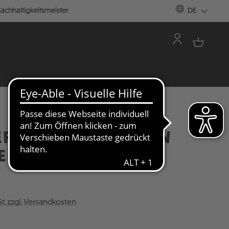
achhaltigkeitsmeister
DE
R T-SHIRT RAINBOW
E - GREY MELANGE
St. zzgl. Versandkosten
ÄHLEN