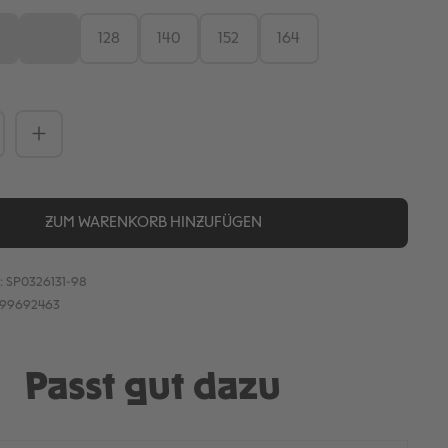
4
116
128
140
152
164
iese Option ist zurzeit nicht verfügbar.)
(Diese Option ist zurzeit nicht verfügbar.)
Anzahl: Gib den gewünschten Wert ein
ZUM WARENKORB HINZUFÜGEN
:
SP0326131-98
899692463
Passt gut dazu