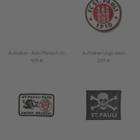
Aufnäher - Kein Mensch Ist
Aufnäher Logo klein
Illegal
Regulärer Preis:
Regulärer Preis:
4,95 €
2,95 €