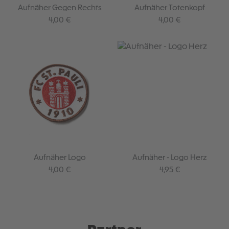
Aufnäher Gegen Rechts
Aufnäher Totenkopf
Regulärer Preis:
Regulärer Preis:
4,00 €
4,00 €
Aufnäher Logo
Aufnäher - Logo Herz
Regulärer Preis:
Regulärer Preis:
4,00 €
4,95 €