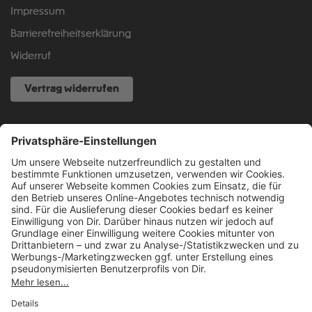
Impressum
Barrierefreiheitserklärung
Widerruf
Vertrag widerrufen
NOCH FRAGEN?
040 317 874 888
info@fcsp-shop.com