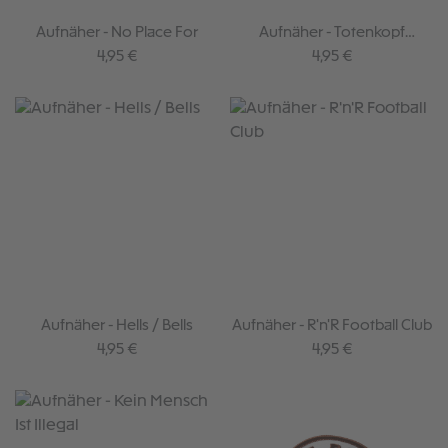
Aufnäher - No Place For
Aufnäher - Totenkopf
Regenbogen
Regulärer Preis:
Regulärer Preis:
4,95 €
4,95 €
Aufnäher - Hells / Bells
Aufnäher - R'n'R Football Club
Regulärer Preis:
Regulärer Preis:
4,95 €
4,95 €