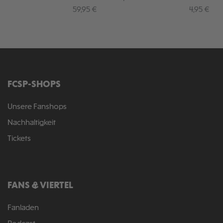
schwarz
Regulärer Preis:
Regulärer 
59,95 €
4,95 €
FCSP-SHOPS
Unsere Fanshops
Nachhaltigkeit
Tickets
FANS & VIERTEL
Fanladen