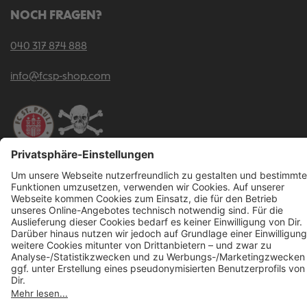
NOCH FRAGEN?
040 317 874 888
info@fcsp-shop.com
Alle Preise inkl. gesetzl. Mehrwertsteuer zzgl.
Versandkosten
und ggf.
Nachnahmegebühren, wenn nicht anders angegeben.