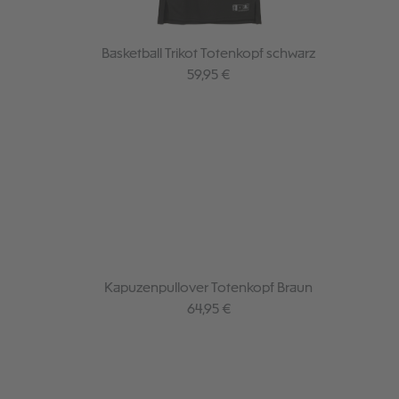
Basketball Trikot Totenkopf schwarz
Regulärer Preis:
59,95 €
Kapuzenpullover Totenkopf Braun
Regulärer Preis:
64,95 €