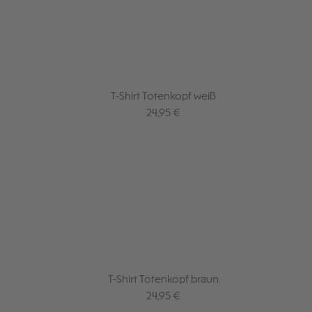
T-Shirt Totenkopf weiß
Regulärer Preis:
24,95 €
T-Shirt Totenkopf braun
Regulärer Preis:
24,95 €