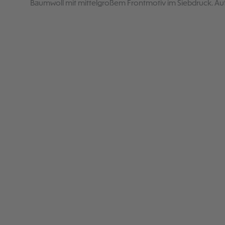
Baumwoll mit mittelgroßem Frontmotiv im Siebdruck. Auf St.
Produktgalerie überspringen