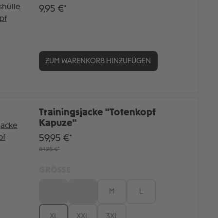
9,95 €*
ZUM WARENKORB HINZUFÜGEN
Trainingsjacke "Totenkopf
Kapuze"
59,95 €*
84,95 €*
GRÖSSE
XS
S
M
L
XL
XXL
3XL