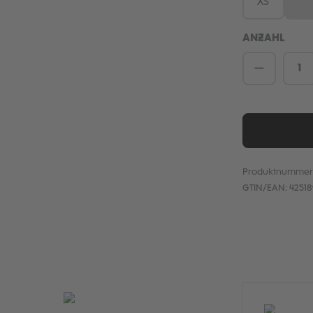
XS
S
(D
ANZAHL
Produkt 
Produktnummer
GTIN/EAN:
4251