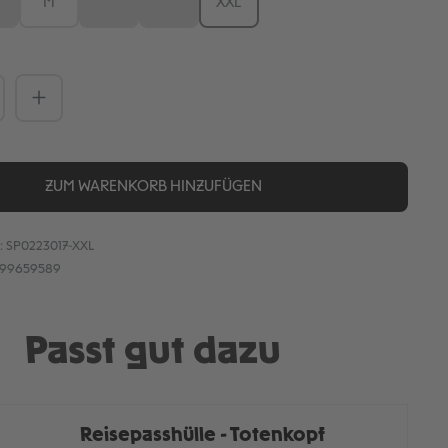
M
L
XL
XXL
iese Option ist zurzeit nicht verfügbar.)
(Diese Option ist zurzeit nicht verfügbar.)
(Diese Option ist zurzeit nicht verfügbar.)
Anzahl: Gib den gewünschten Wert ein
ZUM WARENKORB HINZUFÜGEN
:
SP0223017-XXL
899659589
Passt gut dazu
Reisepasshülle - Totenkopf