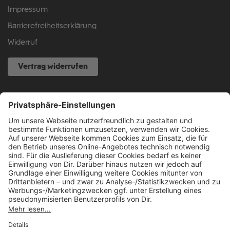
Impressum
Barrierefreiheitserklärung
Widerruf
Vertrag widerrufen
NOCH FRAGEN?
040 317 874 888
info@fcsp-shop.com