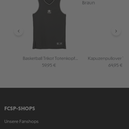
Basketball Trikot Totenkopf
Kapuzenpullover To
schwarz
Braun
Regulärer Preis:
Regulärer P
59,95 €
64,95 €
FCSP-SHOPS
Unsere Fanshops