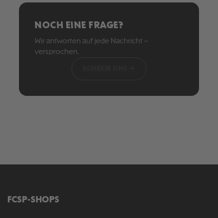
Soli-Artikel.
Keine Sorge: Das bedeutet nicht, dass
✅
deine Sendung verloren ist. Bitte hab
NOCH EINE FRAGE?
etwas Geduld.
Wir antworten auf jede Nachricht –
versprochen.
SCHREIB UNS →
FCSP-SHOPS