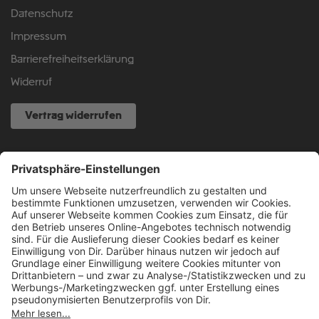
Datenschutz
Impressum
Barrierefreiheitserklärung
Widerruf
Vertrag widerrufen
NOCH FRAGEN?
040 317 874 888
info@fcsp-shop.com