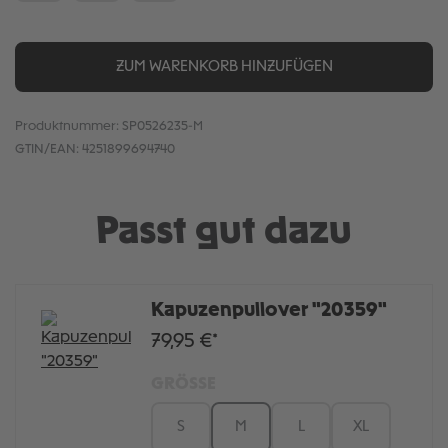
ZUM WARENKORB HINZUFÜGEN
Produktnummer:
SP0526235-M
GTIN/EAN:
4251899694740
Passt gut dazu
Kapuzenpullover "20359"
79,95 €*
GRÖSSE
S
M
L
XL