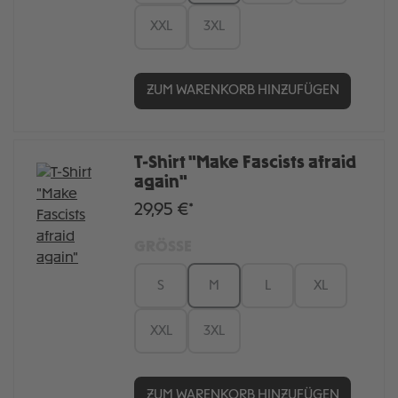
XXL
3XL
ZUM WARENKORB HINZUFÜGEN
T-Shirt "Make Fascists afraid
again"
29,95 €*
GRÖSSE
S
M
L
XL
XXL
3XL
ZUM WARENKORB HINZUFÜGEN