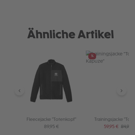
Ähnliche Artikel
Produktgalerie überspringen
%
Fleecejacke "Totenkopf"
Trainingsjacke "Totenkopf
Kapuze"
Regulärer Preis:
Verkaufspreis:
Regulär
89,95 €
59,95 €
84,95 