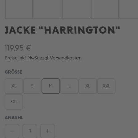
JACKE "HARRINGTON"
119,95 €
Preise inkl. MwSt. zzgl. Versandkosten
AUSWÄHLEN
GRÖSSE
XS
S
M
L
XL
XXL
3XL
ANZAHL
Produkt Anzahl: Gib den gewünschten We