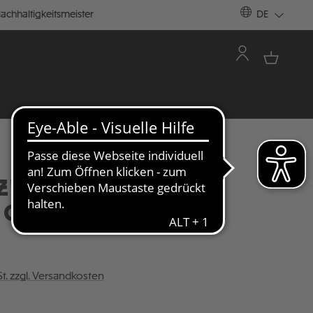
achhaltigkeitsmeister
DE
ZENPULLOVER "ST.
 COLLEGE CLUB"
St. zzgl. Versandkosten
ÄHLEN