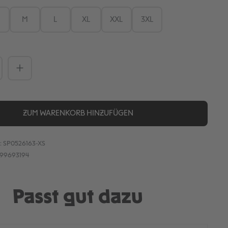
M
L
XL
XXL
3XL
Anzahl: Gib den gewünschten Wert ein
ZUM WARENKORB HINZUFÜGEN
:
SP0526163-XS
899693194
Passt gut dazu