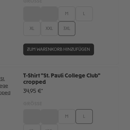
GRÖSSE
XS
S
M
L
XL
XXL
3XL
ZUM WARENKORB HINZUFÜGEN
T-Shirt "St. Pauli College Club"
cropped
34,95 €*
GRÖSSE
XS
S
M
L