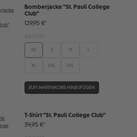
Bomberjacke "St. Pauli College
Club"
129,95 €*
GRÖSSE
XS
S
M
L
XL
XXL
3XL
ZUM WARENKORB HINZUFÜGEN
T-Shirt "St. Pauli College Club"
34,95 €*