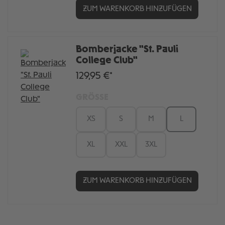
ZUM WARENKORB HINZUFÜGEN
Bomberjacke "St. Pauli
College Club"
129,95 €*
GRÖSSE
XS
S
M
L
XL
XXL
3XL
ZUM WARENKORB HINZUFÜGEN