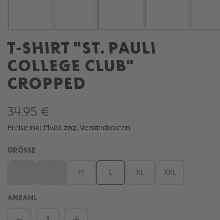
T-SHIRT "ST. PAULI
COLLEGE CLUB"
CROPPED
34,95 €
Preise inkl. MwSt. zzgl. Versandkosten
AUSWÄHLEN
GRÖSSE
XS
S
M
L
XL
XXL
(Diese Option ist zurzeit nicht verfügbar.)
(Diese Option ist zurzeit nicht verfügbar.)
ANZAHL
Produkt Anzahl: Gib den gewünschten We