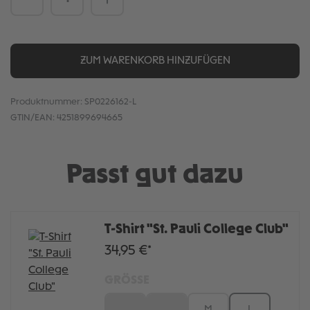
ZUM WARENKORB HINZUFÜGEN
Produktnummer:
SP0226162-L
GTIN/EAN:
4251899694665
Passt gut dazu
T-Shirt "St. Pauli College Club"
34,95 €*
GRÖSSE