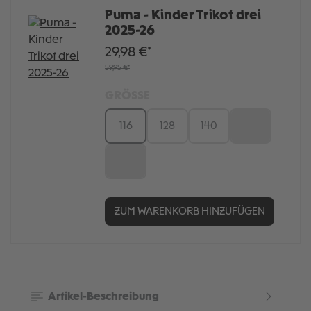
Puma - Kinder Trikot drei
2025-26
29,98 €*
59,95 €*
GRÖSSE
116
128
140
152
164
ZUM WARENKORB HINZUFÜGEN
Artikel-Beschreibung