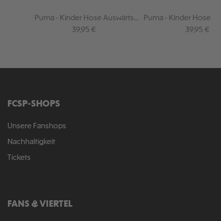
Puma - Kinder Hose Auswärts
Puma - Kinder Hose H
2026-27
27
Regulärer Preis:
Regulärer P
39,95 €
39,95 €
FCSP-SHOPS
Unsere Fanshops
Nachhaltigkeit
Tickets
FANS & VIERTEL