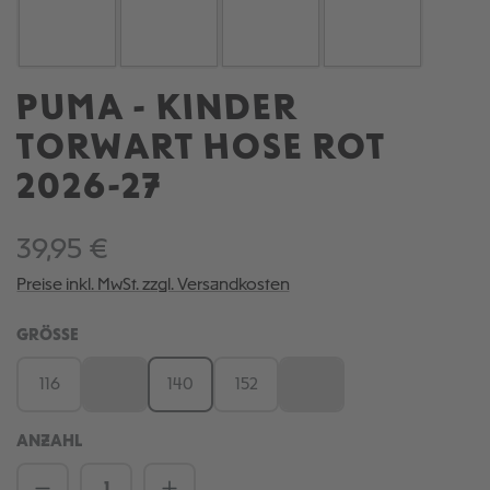
PUMA - KINDER
TORWART HOSE ROT
2026-27
39,95 €
Preise inkl. MwSt. zzgl. Versandkosten
AUSWÄHLEN
GRÖSSE
116
128
140
152
164
(Diese Option ist zurzeit nicht verfügbar.)
(Diese Option ist zurzeit nic
ANZAHL
Produkt Anzahl: Gib den gewünschten We