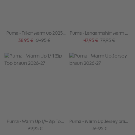
Puma - Trikot warm up 2025-
Puma - Langarmshirt warm up
26
2025-26
Verkaufspreis:
Regulärer Preis:
Verkaufspreis:
Regulärer Preis:
38,95 €
64,95 €
47,95 €
79,95 €
Puma - Warm Up 1/4 Zip Top
Puma - Warm Up Jersey braun
braun 2026-27
2026-27
Regulärer Preis:
Regulärer Preis:
79,95 €
64,95 €