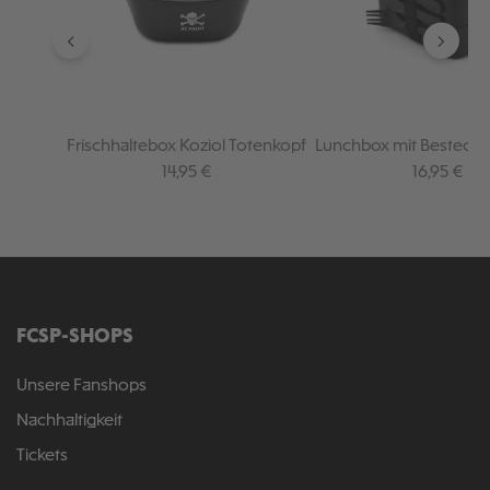
Frischhaltebox Koziol Totenkopf
Lunchbox mit Besteck 
Regulärer Preis:
Regulärer 
14,95 €
16,95 €
FCSP-SHOPS
Unsere Fanshops
Nachhaltigkeit
Tickets