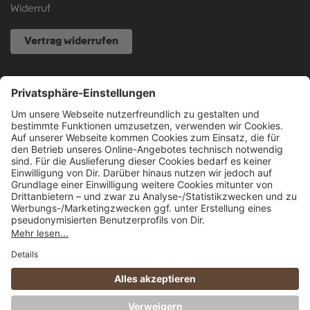
Widerruf
Vertrag widerrufen
NOCH FRAGEN?
040 317 874 888
info@fcsp-shop.com
Alle Preise inkl. gesetzl. Mehrwertsteuer zzgl.
Versandkosten
und ggf.