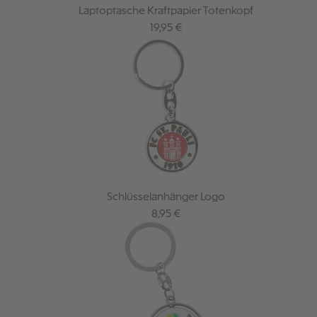
Laptoptasche Kraftpapier Totenkopf
Regulärer Preis:
19,95 €
Schlüsselanhänger Logo
Regulärer Preis:
8,95 €