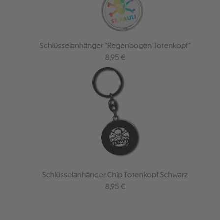
Schlüsselanhänger "Regenbogen Totenkopf"
Regulärer Preis:
8,95 €
Schlüsselanhänger Chip Totenkopf Schwarz
Regulärer Preis:
8,95 €