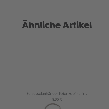
Ähnliche Artikel
Schlüsselanhänger Totenkopf - shiny
Regulärer Preis:
8,95 €