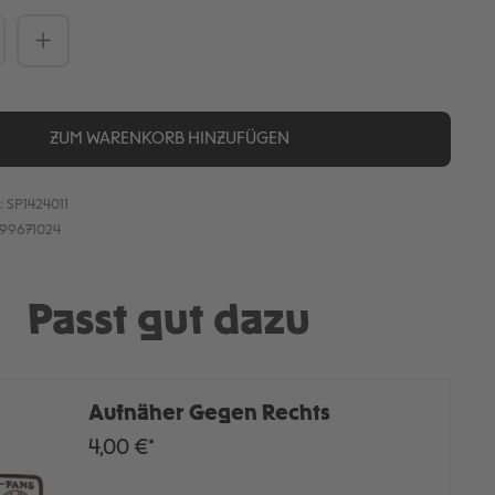
Anzahl: Gib den gewünschten Wert ein
ZUM WARENKORB HINZUFÜGEN
:
SP1424011
899671024
Passt gut dazu
Aufnäher Gegen Rechts
4,00 €*