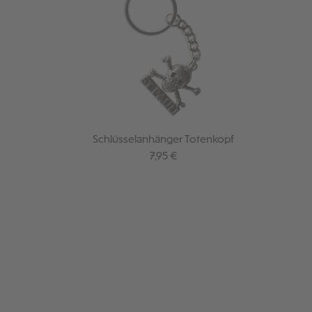
Schlüsselanhänger Totenkopf
Regulärer Preis:
7,95 €