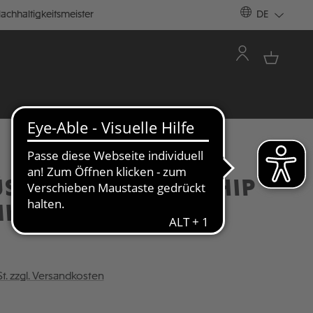
achhaltigkeitsmeister
DE
ÜSSELANHÄNGER CHIP
NKOPF
St. zzgl. Versandkosten