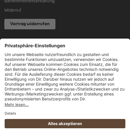
Barrierefreiheitserklärung
Widerruf
Vertrag widerrufen
NOCH FRAGEN?
040 317 874 888
info@fcsp-shop.com