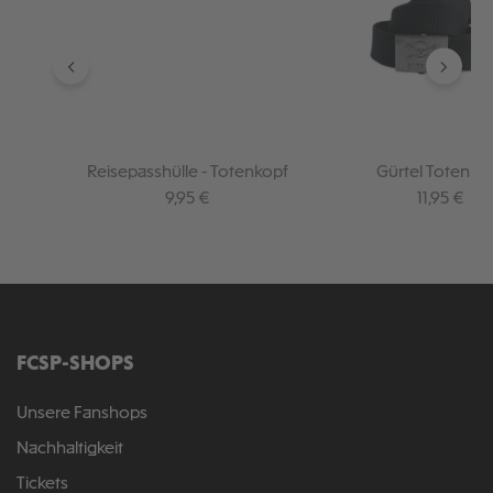
Reisepasshülle - Totenkopf
Gürtel Totenko
Regulärer Preis:
Regulärer 
9,95 €
11,95 €
FCSP-SHOPS
Unsere Fanshops
Nachhaltigkeit
Tickets