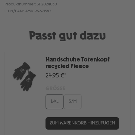
Produktnummer:
SP2024030
GTIN/EAN:
4251899671543
Passt gut dazu
Handschuhe Totenkopf
recycled Fleece
24,95 €*
GRÖSSE
L-XL
S/M
ZUM WARENKORB HINZUFÜGEN