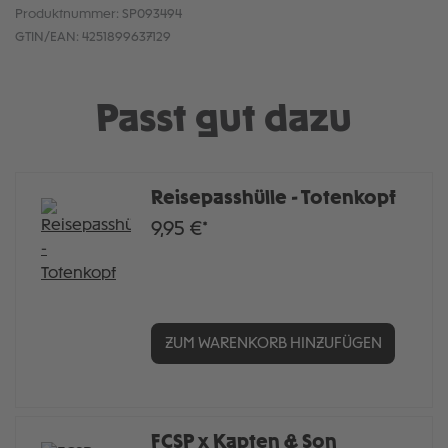
Produktnummer:
SP093494
GTIN/EAN:
4251899637129
Passt gut dazu
Reisepasshülle - Totenkopf
9,95 €*
ZUM WARENKORB HINZUFÜGEN
FCSP x Kapten & Son