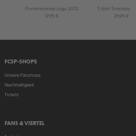
Portemonnaie Logo 2022
T-Shirt Totenkopf 
Regulärer Preis:
Regulärer P
17,95 €
24,95 €
FCSP-SHOPS
Unsere Fanshops
Nachhaltigkeit
Tickets
FANS & VIERTEL