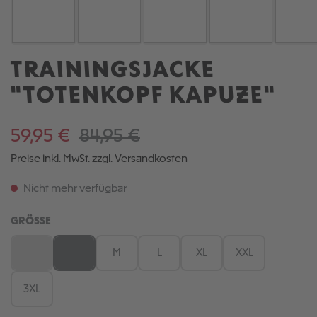
TRAININGSJACKE
"TOTENKOPF KAPUZE"
59,95 €
84,95 €
Preise inkl. MwSt. zzgl. Versandkosten
Nicht mehr verfügbar
AUSWÄHLEN
GRÖSSE
XS
S
M
L
XL
XXL
(Diese Option ist zurzeit nicht verfügbar.)
(Diese Option ist zurzeit nicht verfügbar.)
3XL