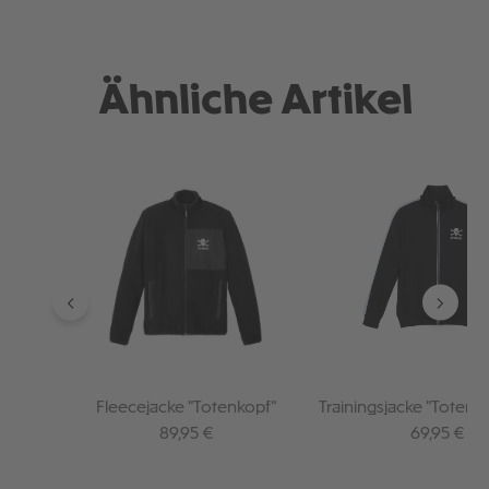
Ähnliche Artikel
Produktgalerie überspringen
Fleecejacke "Totenkopf"
Trainingsjacke "Totenk
Regulärer Preis:
Regulärer P
89,95 €
69,95 €