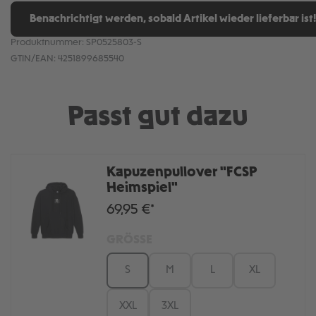
Benachrichtigt werden, sobald Artikel wieder lieferbar ist!
Produktnummer:
SP0525803-S
GTIN/EAN:
4251899685540
Passt gut dazu
Kapuzenpullover "FCSP
Heimspiel"
69,95 €*
GRÖSSE
S
M
L
XL
XXL
3XL