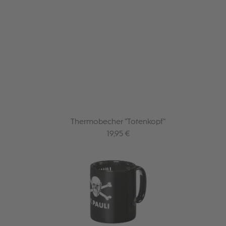
Thermobecher "Totenkopf"
Regulärer Preis:
19,95 €