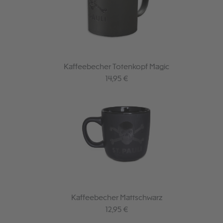
Kaffeebecher Totenkopf Magic
Regulärer Preis:
14,95 €
Kaffeebecher Mattschwarz
Regulärer Preis:
12,95 €