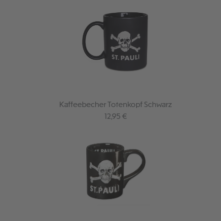
Kaffeebecher Totenkopf Schwarz
Regulärer Preis:
12,95 €