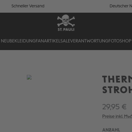
Schneller Versand
Deutscher N
NEU
BEKLEIDUNG
FANARTIKEL
SALE
VERANTWORTUNG
FOTOSHOP
THER
STRO
29,95 €
Preise inkl. Mw
ANZAHL