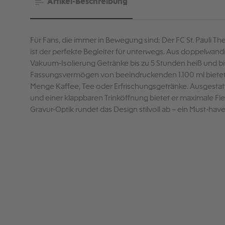
Artikel-Beschreibung
Für Fans, die immer in Bewegung sind: Der FC St. Pauli 
ist der perfekte Begleiter für unterwegs. Aus doppelwandig
Vakuum-Isolierung Getränke bis zu 5 Stunden heiß und bis
Fassungsvermögen von beeindruckenden 1.100 ml bietet d
Menge Kaffee, Tee oder Erfrischungsgetränke. Ausgestat
und einer klappbaren Trinköffnung bietet er maximale Flex
Gravur-Optik rundet das Design stilvoll ab – ein Must-have 