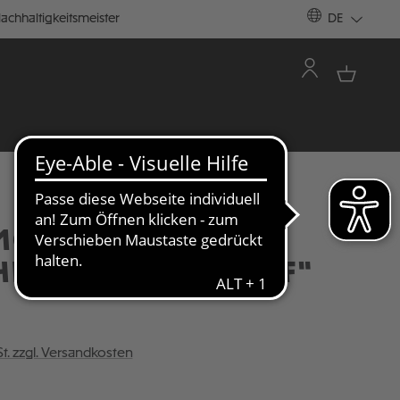
achhaltigkeitsmeister
DE
MOBECHER MIT
HHALM "TOTENKOPF"
St. zzgl. Versandkosten