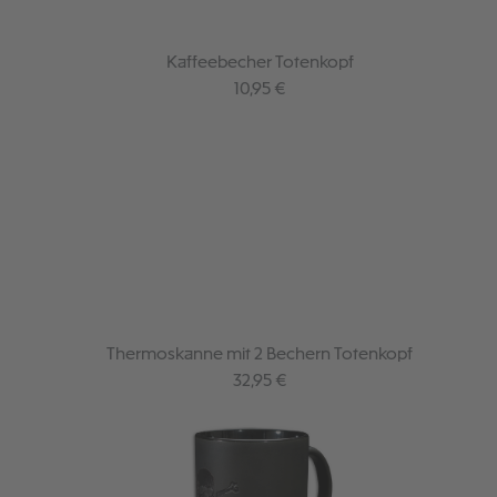
Kaffeebecher Totenkopf
Regulärer Preis:
10,95 €
Thermoskanne mit 2 Bechern Totenkopf
Regulärer Preis:
32,95 €