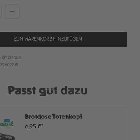
Anzahl: Gib den gewünschten Wert ein
ZUM WARENKORB HINZUFÜGEN
:
SP1124008
899602745
Passt gut dazu
Brotdose Totenkopf
6,95 €*