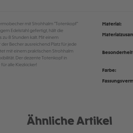
Thermobecher mit Strohhalm "Totenkopf"
Material:
em Edelstahl gefertigt, hält die
Materialzusa
 zu 8 Stunden kalt. Mit einem
er Becher ausreichend Platz für jede
tet mit einem praktischen Strohhalm
Besonderheit
ibilität. Der dezente Totenkopf in
für alle Kiezkicker!
Farbe:
Fassungsver
Ähnliche Artikel