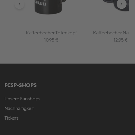
Kaffeebecher Totenkopf
Kaffeebecher Matts
Regulärer Preis:
Regulärer 
10,95 €
12,95 €
FCSP-SHOPS
Unsere Fanshops
Nachhaltigkeit
Tickets