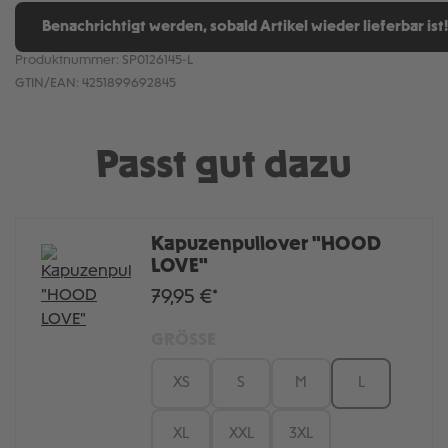
Benachrichtigt werden, sobald Artikel wieder lieferbar ist!
Produktnummer:
SP0126145-L
GTIN/EAN:
4251899692845
Passt gut dazu
Kapuzenpullover "HOOD
LOVE"
79,95 €*
GRÖSSE
XS
S
M
L
XL
XXL
3XL