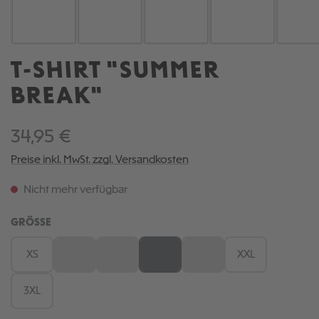
T-SHIRT "SUMMER
BREAK"
34,95 €
Preise inkl. MwSt. zzgl. Versandkosten
Nicht mehr verfügbar
AUSWÄHLEN
GRÖSSE
XS
S
M
L
XL
XXL
(Diese Option ist zurzeit nicht verfügbar.)
(Diese Option ist zurzeit nicht verfügbar.)
(Diese Option ist zurzeit nicht verfügb
(Diese Option ist zurzeit nic
3XL