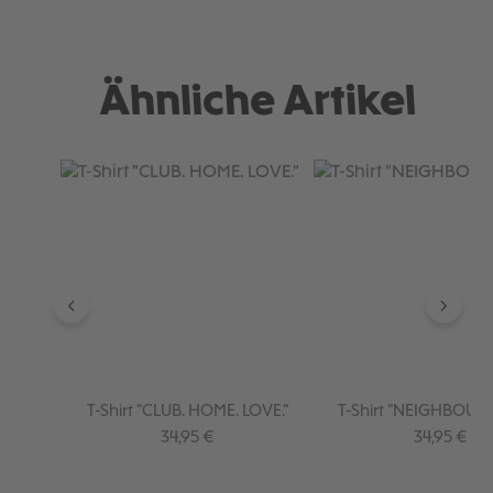
Ähnliche Artikel
Produktgalerie überspringen
T-Shirt "CLUB. HOME. LOVE."
T-Shirt "NEIGHBOU
Regulärer Preis:
Regulärer P
34,95 €
34,95 €