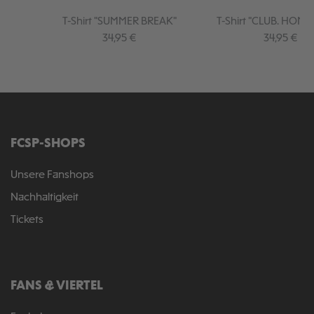
T-Shirt "SUMMER BREAK"
T-Shirt "CLUB. HOME.
Regulärer Preis:
Regulärer P
34,95 €
34,95 €
FCSP-SHOPS
Unsere Fanshops
Nachhaltigkeit
Tickets
FANS & VIERTEL