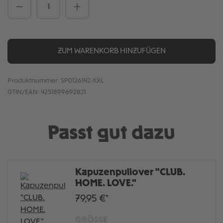
Produkt Anzahl: Gib den gewünschten We
ZUM WARENKORB HINZUFÜGEN
Produktnummer:
SP0126142-XXL
GTIN/EAN:
4251899692821
Passt gut dazu
Kapuzenpullover "CLUB.
HOME. LOVE."
79,95 €*
GRÖSSE