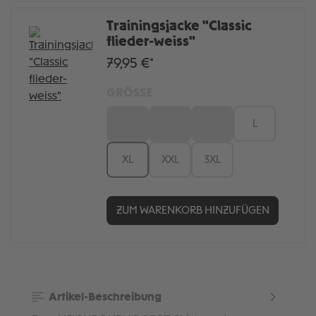
Trainingsjacke "Classic
flieder-weiss"
79,95 €*
GRÖSSE
XS
S
M
L
XL
XXL
3XL
ZUM WARENKORB HINZUFÜGEN
Artikel-Beschreibung