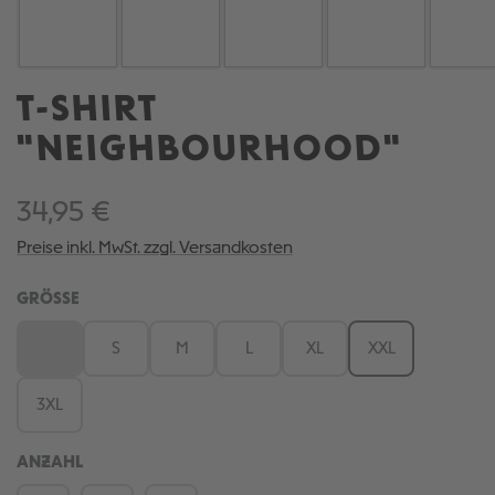
T-SHIRT
"NEIGHBOURHOOD"
34,95 €
Preise inkl. MwSt. zzgl. Versandkosten
AUSWÄHLEN
GRÖSSE
XS
S
M
L
XL
XXL
(Diese Option ist zurzeit nicht verfügbar.)
3XL
ANZAHL