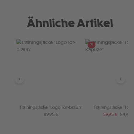
Ähnliche Artikel
Produktgalerie überspringen
%
Trainingsjacke "Logo rot-braun"
Trainingsjacke "Totenkopf
Kapuze"
Regulärer Preis:
Verkaufspreis:
Regulär
89,95 €
59,95 €
84,95 