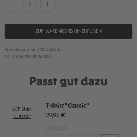
Produkt Anzahl: Gib den gewünschten We
ZUM WARENKORB HINZUFÜGEN
Produktnummer:
SP0526123-L
GTIN/EAN:
4251899692135
Passt gut dazu
T-Shirt "Classic"
29,95 €*
GRÖSSE