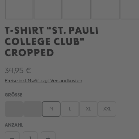
T-SHIRT "ST. PAULI
COLLEGE CLUB"
CROPPED
34,95 €
Preise inkl. MwSt. zzgl. Versandkosten
AUSWÄHLEN
GRÖSSE
XS
S
M
L
XL
XXL
(Diese Option ist zurzeit nicht verfügbar.)
(Diese Option ist zurzeit nicht verfügbar.)
ANZAHL
Produkt Anzahl: Gib den gewünschten We