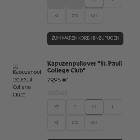
XS
S
M
L
XL
XXL
3XL
ZUM WARENKORB HINZUFÜGEN
Kapuzenpullover "St. Pauli
College Club"
79,95 €*
GRÖSSE
XS
S
M
L
XL
XXL
3XL