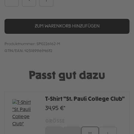
ZUM WARENKORB HINZUFÜGEN
Produktnummer:
SP0226162-M
GTIN/EAN:
4251899694672
Passt gut dazu
T-Shirt "St. Pauli College Club"
34,95 €*
GRÖSSE