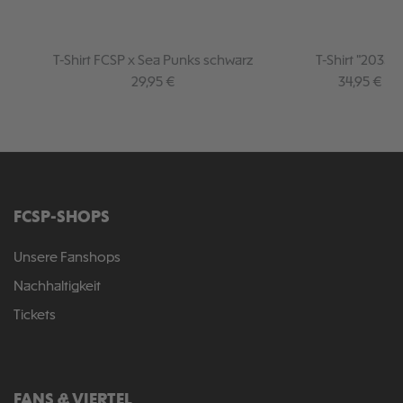
T-Shirt FCSP x Sea Punks schwarz
T-Shirt "20359
Regulärer Preis:
Regulärer P
29,95 €
34,95 €
FCSP-SHOPS
Unsere Fanshops
Nachhaltigkeit
Tickets
FANS & VIERTEL