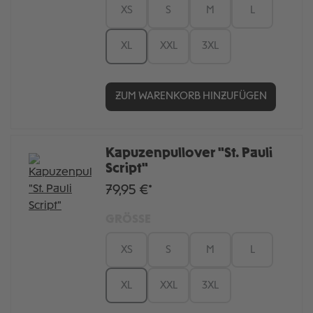
XS
S
M
L
XL
XXL
3XL
ZUM WARENKORB HINZUFÜGEN
Kapuzenpullover "St. Pauli
Script"
79,95 €*
GRÖSSE
XS
S
M
L
XL
XXL
3XL