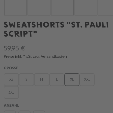
SWEATSHORTS "ST. PAULI
SCRIPT"
59,95 €
Preise inkl. MwSt. zzgl. Versandkosten
AUSWÄHLEN
GRÖSSE
XS
S
M
L
XL
XXL
3XL
ANZAHL