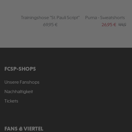
Trainingshose "St. Pauli Script"
Puma - Sweatshorts "Ki
2025-26
Regulärer Preis:
Verkaufspreis:
Regulär
69,95 €
26,95 €
44,95 
FCSP-SHOPS
Unsere Fanshops
Nachhaltigkeit
Tickets
FANS & VIERTEL