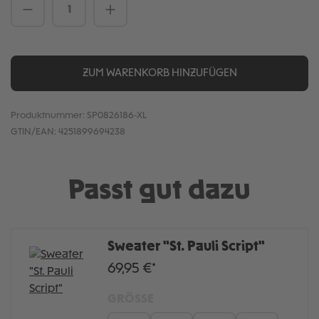
Produkt Anzahl: Gib den gewünschten We
ZUM WARENKORB HINZUFÜGEN
Produktnummer:
SP0826186-XL
GTIN/EAN:
4251899694238
Passt gut dazu
Sweater "St. Pauli Script"
69,95 €*
GRÖSSE