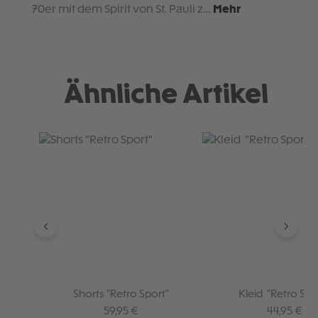
70er mit dem Spirit von St. Pauli z…
Mehr
Ähnliche Artikel
Produktgalerie überspringen
Shorts "Retro Sport"
Kleid "Retro Spo
Regulärer Preis:
Regulärer P
59,95 €
44,95 €