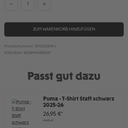
Produkt Anzahl: Gib den gewünschten We
ZUM WARENKORB HINZUFÜGEN
Produktnummer:
SP0825347-L
GTIN/EAN:
4251899685007
Passt gut dazu
Puma - T-Shirt Staff schwarz
2025-26
26,95 €*
44,95 €*