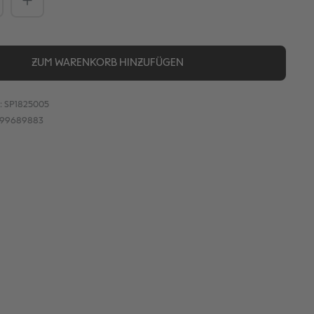
ZUM WARENKORB HINZUFÜGEN
:
SP1825005
899689883