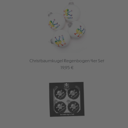
Christbaumkugel Regenbogen 4er Set
Regulärer Preis:
19,95 €