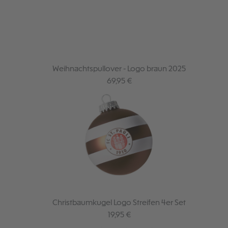
Weihnachtspullover - Logo braun 2025
Regulärer Preis:
69,95 €
Christbaumkugel Logo Streifen 4er Set
Regulärer Preis:
19,95 €