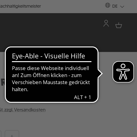
achhaltigkeitsmeister
DE
RGUMMI 2ER SET
St. zzgl. Versandkosten
Anzahl: Gib den gewünschten Wert ein