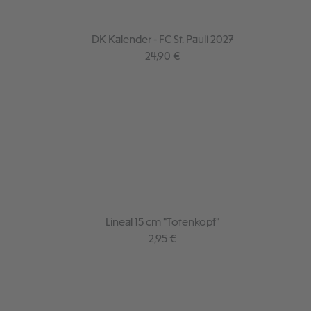
DK Kalender - FC St. Pauli 2027
Regulärer Preis:
24,90 €
Lineal 15 cm "Totenkopf"
Regulärer Preis:
2,95 €