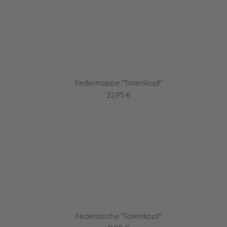
Federmappe "Totenkopf"
Regulärer Preis:
22,95 €
Federtasche "Totenkopf"