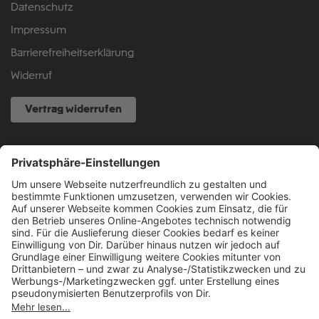
Datenschutz
Impressum
Barrierefreiheitserklärung
Widerruf
Vertrag widerrufen
NOCH FRAGEN?
040 317 874 888
info@fcsp-shop.com