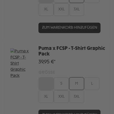
XL
XXL
3XL
ZUM WARENKORB HINZUFÜGEN
Puma x FCSP - T-Shirt Graphic
Pack
39,95 €*
GRÖSSE
XS
S
M
L
XL
XXL
3XL