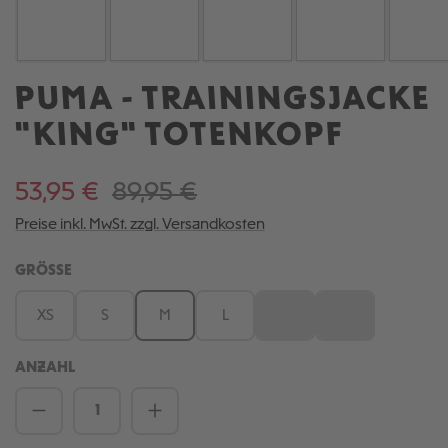
PUMA - TRAININGSJACKE
"KING" TOTENKOPF
53,95 €
89,95 €
Preise inkl. MwSt. zzgl. Versandkosten
AUSWÄHLEN
GRÖSSE
XS
S
M
L
XL
XXL
(Diese Option ist zurzeit nic
(Diese Option ist 
ANZAHL
Produkt Anzahl: Gib den gewünschten We