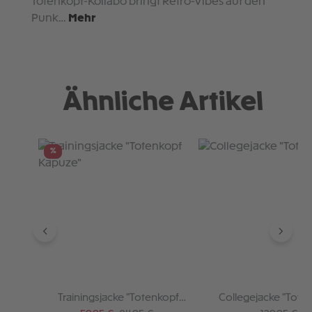
Totenkopf-Kollabo bringt Retro-Vibes auf den
Punk…
Mehr
Ähnliche Artikel
Produktgalerie überspringen
%
Trainingsjacke "Totenkopf
Collegejacke "Tote
Kapuze"