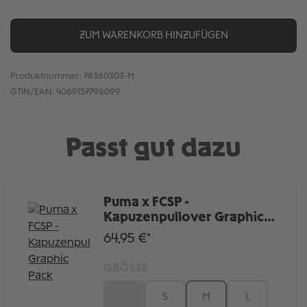
ZUM WARENKORB HINZUFÜGEN
Produktnummer:
78360303-M
GTIN/EAN:
4069157798099
Passt gut dazu
Puma x FCSP -
Kapuzenpullover Graphic
Pack
64,95 €*
GRÖSSE
XS
S
M
L