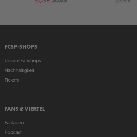
Verkaufspreis:
Regulärer Preis:
Regulärer P
59,95 €
84,95 €
129,95 €
FCSP-SHOPS
Unsere Fanshops
Nachhaltigkeit
Tickets
FANS & VIERTEL
Fanladen
Podcast