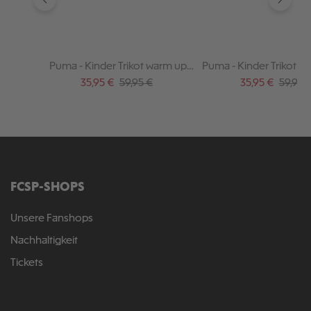
Puma - Kinder Trikot warm up
Puma - Kinder Trikot H
2025-26
26
Verkaufspreis:
Regulärer Preis:
Verkaufspreis:
Regulär
35,95 €
59,95 €
35,95 €
59,95 
FCSP-SHOPS
Unsere Fanshops
Nachhaltigkeit
Tickets