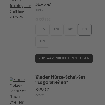
38,95 €*
64,95 €*
GRÖSSE
116
128
140
152
164
ZUM WARENKORB HINZUFÜGEN
Kinder Mütze-Schal-Set
"Logo Streifen"
8,99 €*
29,95 €*