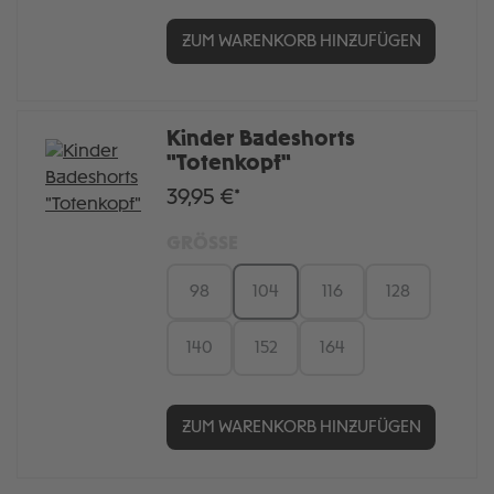
ZUM WARENKORB HINZUFÜGEN
Kinder Badeshorts
"Totenkopf"
39,95 €*
GRÖSSE
98
104
116
128
140
152
164
ZUM WARENKORB HINZUFÜGEN