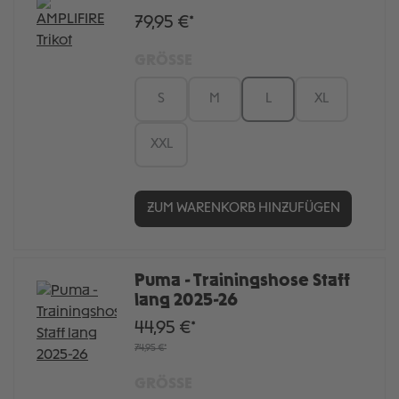
79,95 €*
GRÖSSE
S
M
L
XL
XXL
ZUM WARENKORB HINZUFÜGEN
Puma - Trainingshose Staff
lang 2025-26
44,95 €*
74,95 €*
GRÖSSE