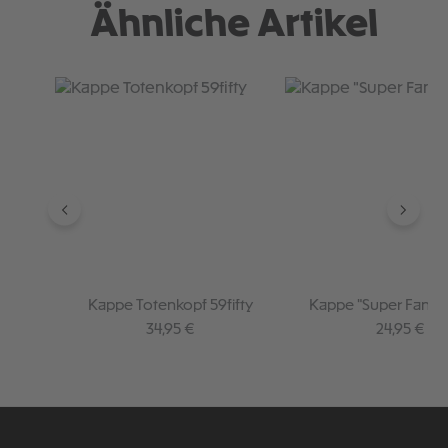
Ähnliche Artikel
Produktgalerie überspringen
Kappe Totenkopf 59fifty
Kappe "Super Fan" s
Regulärer Preis:
Regulärer P
34,95 €
24,95 €