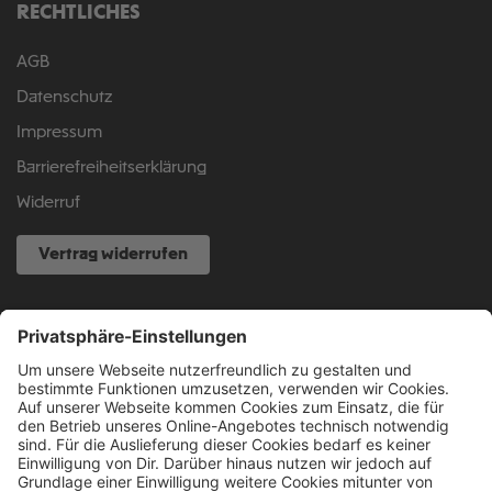
RECHTLICHES
AGB
Datenschutz
Impressum
Barrierefreiheitserklärung
Widerruf
Vertrag widerrufen
NOCH FRAGEN?
040 317 874 888
info@fcsp-shop.com