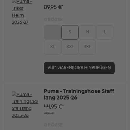
89,95 €*
GRÖSSE
XS
S
M
L
XL
XXL
3XL
ZUM WARENKORB HINZUFÜGEN
Puma - Trainingshose Staff
lang 2025-26
44,95 €*
74,95 €*
GRÖSSE