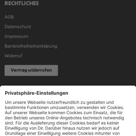
RECHTLICHES
AGB
Datenschutz
Impressum
Barrierefreiheitserklärung
Widerruf
Vertrag widerrufen
NOCH FRAGEN?
040 317 874 888
info@fcsp-shop.com