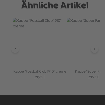
Ähnliche Artikel
Produktgalerie überspringen
Kappe "Fussball Club 1910" creme
Kappe "Super Fan"
Regulärer Preis:
Regulärer P
24,95 €
24,95 €