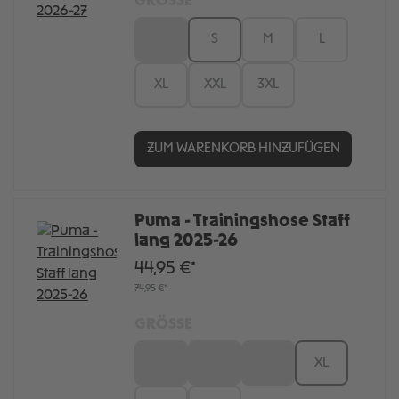
GRÖSSE
XS
S
M
L
XL
XXL
3XL
ZUM WARENKORB HINZUFÜGEN
Puma - Trainingshose Staff
lang 2025-26
44,95 €*
74,95 €*
GRÖSSE
S
M
L
XL