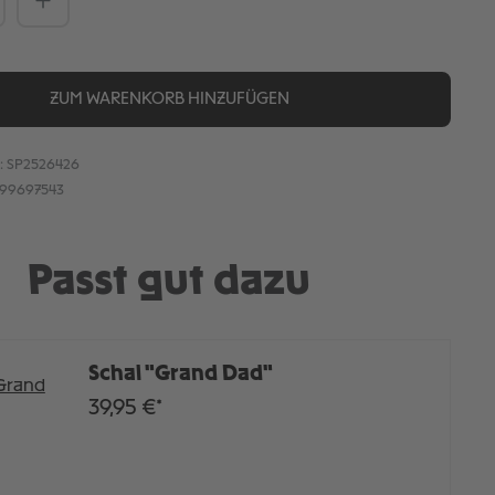
ZUM WARENKORB HINZUFÜGEN
:
SP2526426
899697543
Passt gut dazu
Schal "Grand Dad"
39,95 €*