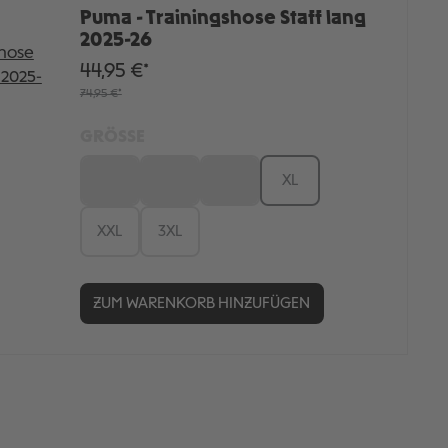
Puma - Trainingshose Staff lang
2025-26
44,95 €*
74,95 €*
GRÖSSE
S
M
L
XL
XXL
3XL
ZUM WARENKORB HINZUFÜGEN