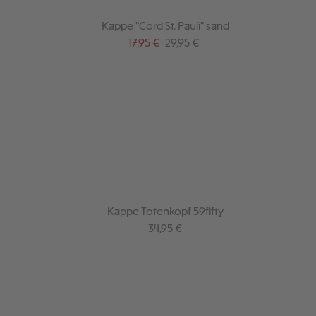
Kappe "Cord St. Pauli" sand
Verkaufspreis:
Regulärer Preis:
17,95 €
29,95 €
Kappe Totenkopf 59fifty
Regulärer Preis:
34,95 €