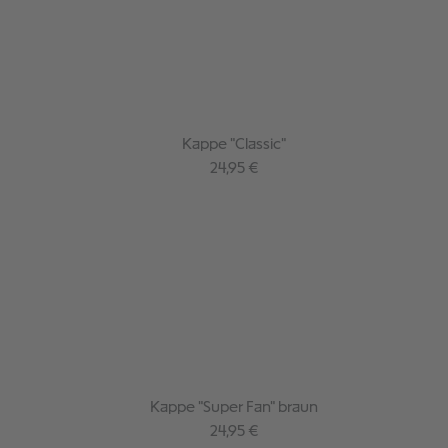
Kappe "Classic"
Regulärer Preis:
24,95 €
Kappe "Super Fan" braun
Regulärer Preis:
24,95 €