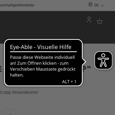
achhaltigkeitsmeister
DE
 "DAD CAP RIPSTOP"
St. zzgl. Versandkosten
Anzahl: Gib den gewünschten Wert ein