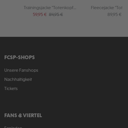
Trainingsjacke "Totenkopf
Fleecejacke "Toten
Kapuze"
Verkaufspreis:
Regulärer Preis:
Regulärer P
59,95 €
84,95 €
89,95 €
FCSP-SHOPS
Unsere Fanshops
Nachhaltigkeit
Tickets
FANS & VIERTEL