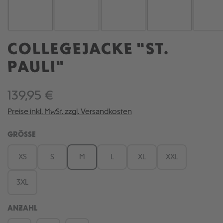
COLLEGEJACKE "ST.
PAULI"
139,95 €
Preise inkl. MwSt. zzgl. Versandkosten
AUSWÄHLEN
GRÖSSE
XS
S
M
L
XL
XXL
3XL
ANZAHL