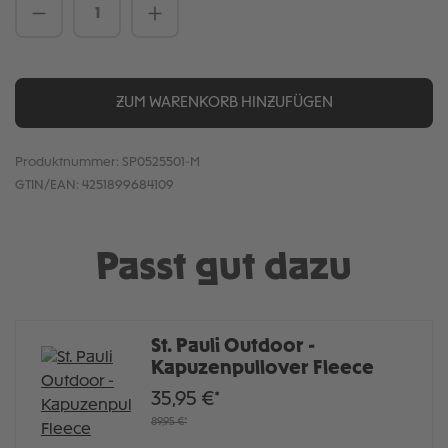
Produkt Anzahl: Gib den gewünschten We
ZUM WARENKORB HINZUFÜGEN
Produktnummer:
SP0525501-M
GTIN/EAN:
4251899684109
Passt gut dazu
St. Pauli Outdoor -
Kapuzenpullover Fleece
35,95 €*
89,95 €*