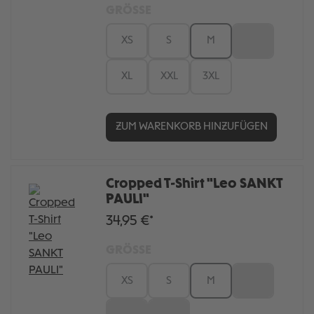
GRÖSSE
XS
S
M
L
XL
XXL
3XL
ZUM WARENKORB HINZUFÜGEN
Cropped T-Shirt "Leo SANKT
PAULI"
34,95 €*
GRÖSSE
XS
S
M
L