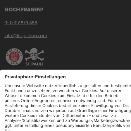
NOCH FRAGEN?
040 317 874 888
info@fcsp-shop.com
Alle Preise inkl. gesetzl. Mehrwertsteuer zzgl.
Versandkosten
und ggf.
Nachnahmegebühren, wenn nicht anders angegeben.