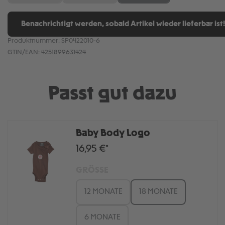
Benachrichtigt werden, sobald Artikel wieder lieferbar ist!
Produktnummer:
SP0422010-6
GTIN/EAN:
4251899631424
Passt gut dazu
Baby Body Logo
16,95 €*
GRÖSSE
12 MONATE
18 MONATE
6 MONATE