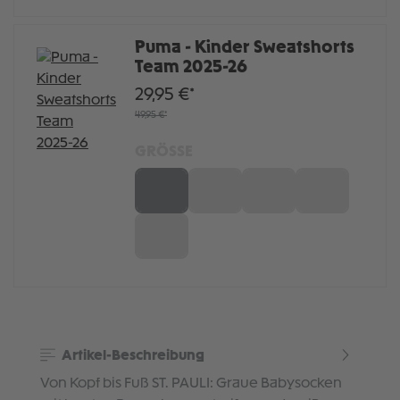
Puma - Kinder Sweatshorts
Team 2025-26
29,95 €*
49,95 €*
GRÖSSE
116
128
140
152
164
Artikel-Beschreibung
Von Kopf bis Fuß ST. PAULI: Graue Babysocken