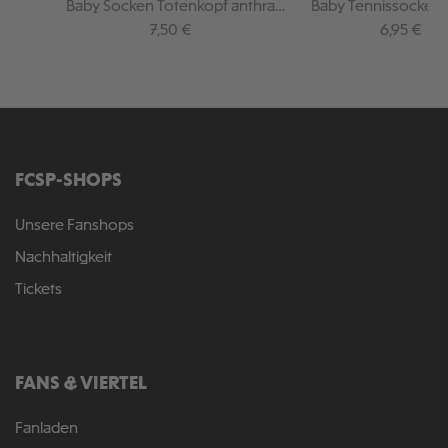
Baby Socken Totenkopf anthra
Baby Tennissocken 
Streifen
Regulärer Preis:
Regulärer 
7,50 €
6,95 €
FCSP-SHOPS
Unsere Fanshops
Nachhaltigkeit
Tickets
FANS & VIERTEL
Fanladen