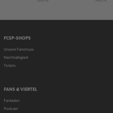
Regulärer Preis:
Regulärer 
16,95 €
14,95 €
FCSP-SHOPS
Unsere Fanshops
Nachhaltigkeit
Tickets
FANS & VIERTEL
Fanladen
Podcast