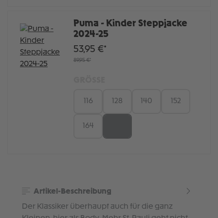
Puma - Kinder Steppjacke
2024-25
53,95 €*
89,95 €*
GRÖSSE
116
128
140
152
164
176
Artikel-Beschreibung
Der Klassiker überhaupt auch für die ganz