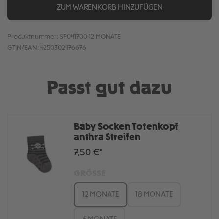
ZUM WARENKORB HINZUFÜGEN
Produktnummer:
SP041700-12 MONATE
GTIN/EAN:
4250302476676
Passt gut dazu
Baby Socken Totenkopf
anthra Streifen
7,50 €*
GRÖSSE
12 MONATE
18 MONATE