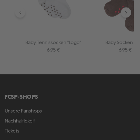
Baby Tennissocken "Logo"
Baby Socken Lo
Regulärer Preis:
Regulärer 
6,95 €
6,95 €
FCSP-SHOPS
Unsere Fanshops
Nachhaltigkeit
Tickets