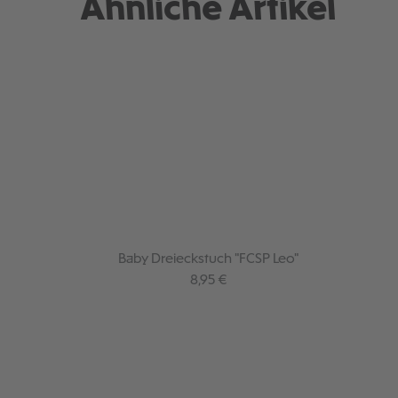
Ähnliche Artikel
Baby Dreieckstuch "FCSP Leo"
Regulärer Preis:
8,95 €