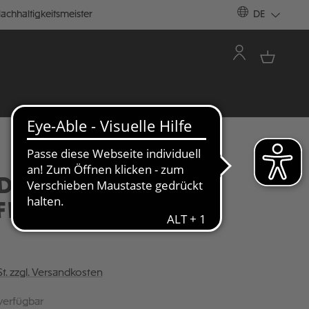
achhaltigkeitsmeister
DE
 DREIECKSTUCH
ETTI"
St. zzgl. Versandkosten
verfügbar