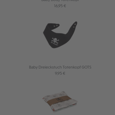
Regulärer Preis:
16,95 €
Baby Dreieckstuch Totenkopf GOTS
Regulärer Preis:
9,95 €