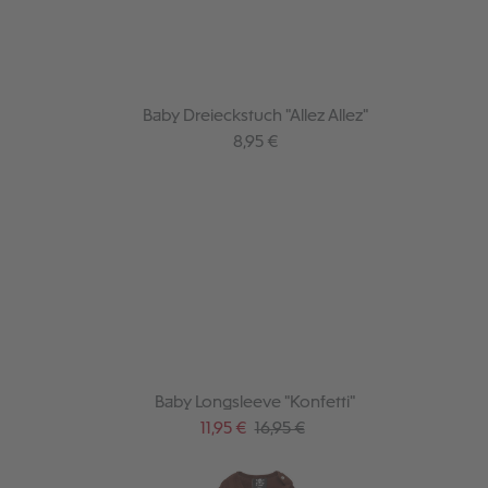
Baby Dreieckstuch "Allez Allez"
Regulärer Preis:
8,95 €
Baby Longsleeve "Konfetti"
Verkaufspreis:
Regulärer Preis:
11,95 €
16,95 €