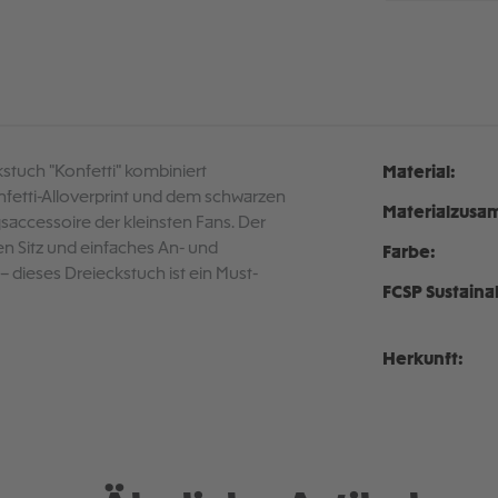
kstuch "Konfetti" kombiniert
Material:
onfetti-Alloverprint und dem schwarzen
Materialzusa
gsaccessoire der kleinsten Fans. Der
en Sitz und einfaches An- und
Farbe:
– dieses Dreieckstuch ist ein Must-
FCSP Sustaina
Herkunft: