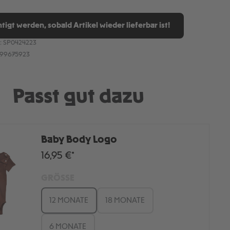
tigt werden, sobald Artikel wieder lieferbar ist!
:
SP0424223
899675923
Passt gut dazu
Baby Body Logo
16,95 €*
GRÖSSE
12 MONATE
18 MONATE
6 MONATE