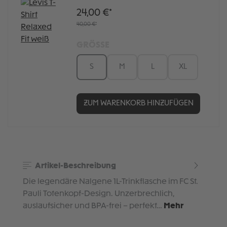
24,00 €*
40,00 €*
GRÖSSE
S
M
L
XL
ZUM WARENKORB HINZUFÜGEN
Artikel-Beschreibung
Die legendäre Nalgene 1L-Trinkflasche im FC St.
Pauli Totenkopf-Design. Unzerbrechlich,
auslaufsicher und BPA-frei – perfekt…
Mehr