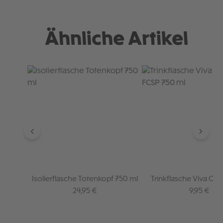
Ähnliche Artikel
Produktgalerie überspringen
Isolierflasche Totenkopf 750 ml
Trinkflasche Viva Co
FCSP 750 ml
Regulärer Preis:
Regulärer 
24,95 €
9,95 €