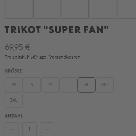
TRIKOT "SUPER FAN"
69,95 €
Preise inkl. MwSt. zzgl. Versandkosten
AUSWÄHLEN
GRÖSSE
XS
S
M
L
XL
XXL
3XL
ANZAHL
Produkt Anzahl: Gib den gewünschten We