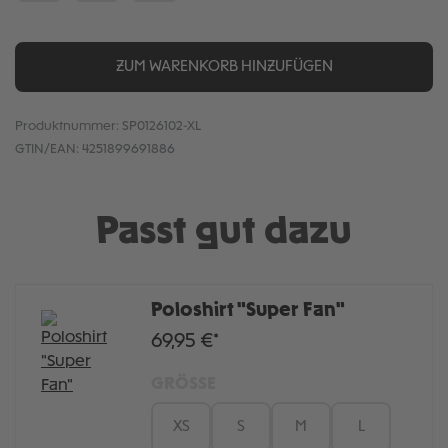
ZUM WARENKORB HINZUFÜGEN
Produktnummer:
SP0126102-XL
GTIN/EAN:
4251899691886
Passt gut dazu
Poloshirt "Super Fan"
69,95 €*
GRÖSSE
XS
S
M
L