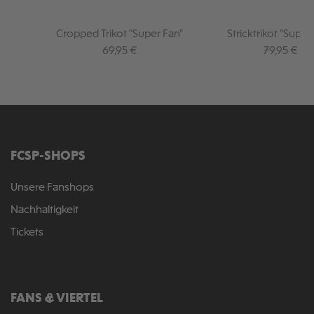
Cropped Trikot "Super Fan"
Stricktrikot "Super
Regulärer Preis:
Regulärer P
69,95 €
79,95 €
FCSP-SHOPS
Unsere Fanshops
Nachhaltigkeit
Tickets
FANS & VIERTEL