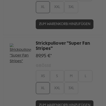
XL
XXL
3XL
ZUM WARENKORB HINZUFÜGEN
Strickpullover "Super Fan
Stripes"
89,95 €*
GRÖSSE
XS
S
M
L
XL
XXL
3XL
ZUM WARENKORB HINZUFÜGEN