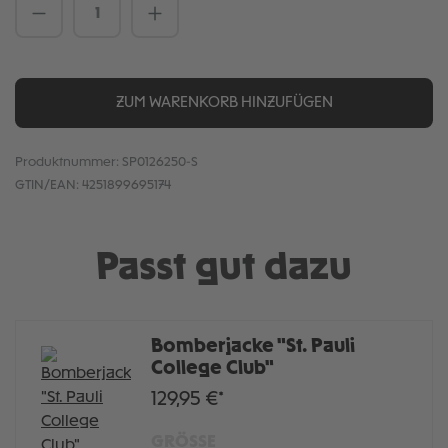
Produkt Anzahl: Gib den gewünschten We
ZUM WARENKORB HINZUFÜGEN
Produktnummer:
SP0126250-S
GTIN/EAN:
4251899695174
Passt gut dazu
Bomberjacke "St. Pauli
College Club"
129,95 €*
GRÖSSE