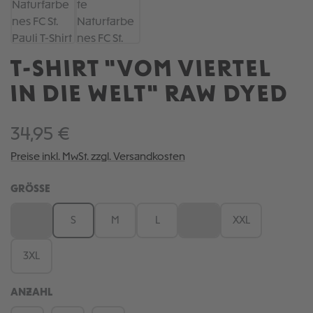
T-SHIRT "VOM VIERTEL
IN DIE WELT" RAW DYED
34,95 €
Preise inkl. MwSt. zzgl. Versandkosten
AUSWÄHLEN
GRÖSSE
XS
S
M
L
XL
XXL
(Diese Option ist zurzeit nicht verfügbar.)
(Diese Option ist zurzeit nic
3XL
ANZAHL