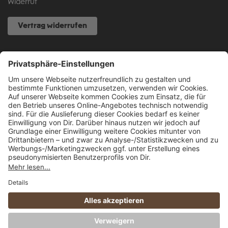
Widerruf
Vertrag widerrufen
NOCH FRAGEN?
040 317 874 888
info@fcsp-shop.com
Alle Preise inkl. gesetzl. Mehrwertsteuer zzgl.
Versandkosten
und ggf.
Nachnahmegebühren, wenn nicht anders angegeben.