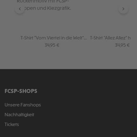
T-Shirt "Vom Viertel in die Welt"
T-Shirt "Allez Allez" hell
braun
Regulärer Preis:
Regulärer P
34,95 €
34,95 €
FCSP-SHOPS
Unsere Fanshops
Nachhaltigkeit
Tickets