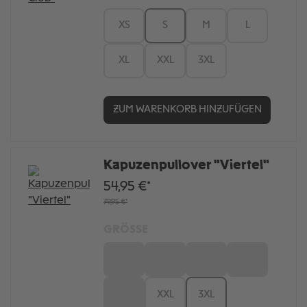
XS
S
M
L
XL
XXL
3XL
ZUM WARENKORB HINZUFÜGEN
Kapuzenpullover "Viertel"
54,95 €*
79,95 €*
GRÖSSE
XS
S
M
L
XL
XXL
3XL