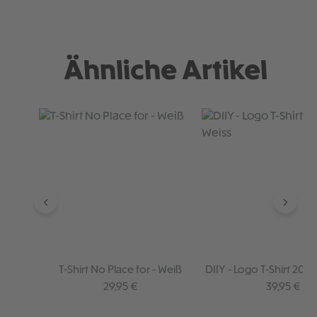
Ähnliche Artikel
Produktgalerie überspringen
T-Shirt No Place for - Weiß
DIIY - Logo T-Shirt 202
Regulärer Preis:
Regulärer P
29,95 €
39,95 €