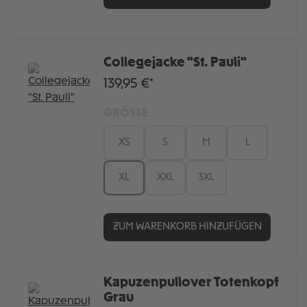
Collegejacke "St. Pauli"
139,95 €*
GRÖSSE
XS
S
M
L
XL
XXL
3XL
ZUM WARENKORB HINZUFÜGEN
Kapuzenpullover Totenkopf
Grau