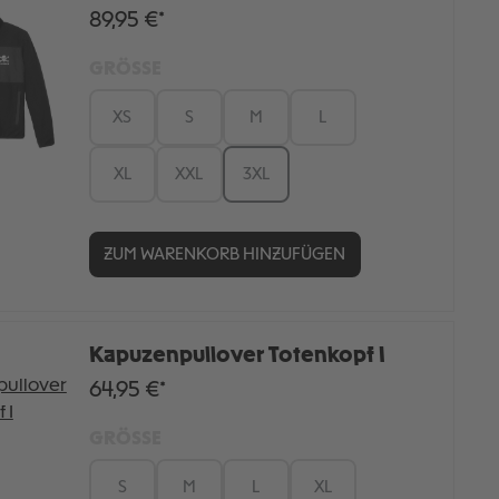
89,95 €*
GRÖSSE
XS
S
M
L
XL
XXL
3XL
ZUM WARENKORB HINZUFÜGEN
Kapuzenpullover Totenkopf I
64,95 €*
GRÖSSE
S
M
L
XL