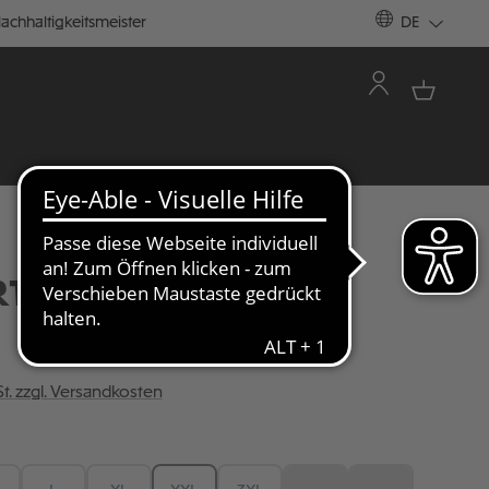
achhaltigkeitsmeister
DE
RT TOTENKOPF II
St. zzgl. Versandkosten
ÄHLEN