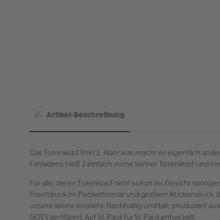
Artikel-Beschreibung
Das Totenkopf Shirt 2. Aber was macht es eigentlich ander
Fanladens hieß 2 einfach vorne kleiner Totenkopf und hint
Für alle, deren Totenkopf nicht sofort ins Gesicht springen
Frontdruck im Pocketformat und großem Rückendruck des
unsere Werte einsteht. Nachhaltig und fair: produziert au
GOTS zertifiziert. Auf St. Pauli für St. Pauli entwickelt.