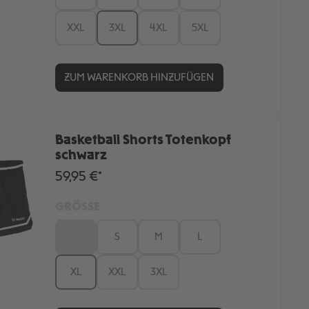
XXL
3XL
4XL
5XL
ZUM WARENKORB HINZUFÜGEN
Basketball Shorts Totenkopf
schwarz
59,95 €*
GRÖSSE
XS
S
M
L
XL
XXL
3XL