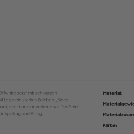
n Offwhite setzt mit schwarzen
Material:
i Logo ein starkes Zeichen. „Since
Materialgewic
hönt, direkt und unverkennbar. Das Shirt
ür Spieltag und Alltag.
Materialzusa
Farbe: