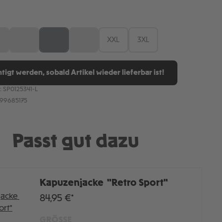
ÄHLEN
M
L
XL
XXL
3XL
n ist zurzeit nicht verfügbar.)
iese Option ist zurzeit nicht verfügbar.)
(Diese Option ist zurzeit nicht verfügbar.)
(Diese Option ist zurzeit nicht verfügbar.)
(Diese Option ist zurzeit nicht verfügbar.)
tigt werden, sobald Artikel wieder lieferbar ist!
:
SP0125341-L
899685175
Passt gut dazu
Kapuzenjacke "Retro Sport"
84,95 €*
GRÖSSE