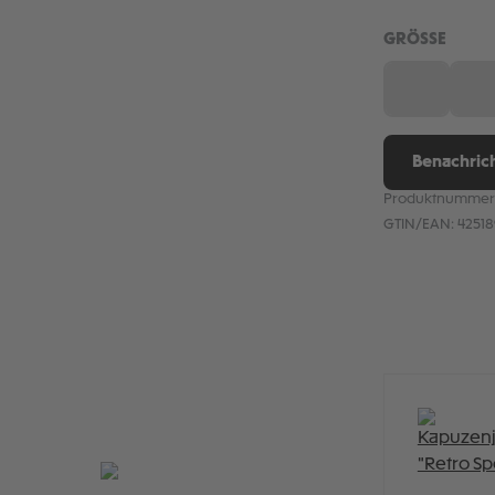
AUSW
GRÖSSE
XS
S
(Diese Optio
(D
Benachrich
Produktnummer
GTIN/EAN:
4251