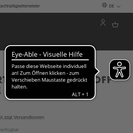
achhaltigkeitsmeister
DE
RT "RETRO SPORT" OFF
E
St. zzgl. Versandkosten
verfügbar