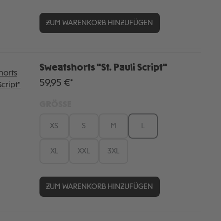
ZUM WARENKORB HINZUFÜGEN
Sweatshorts "St. Pauli Script"
59,95 €*
GRÖSSE
XS
S
M
L
XL
XXL
3XL
ZUM WARENKORB HINZUFÜGEN