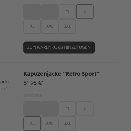
XS
S
M
L
XL
XXL
3XL
ZUM WARENKORB HINZUFÜGEN
Kapuzenjacke "Retro Sport"
84,95 €*
GRÖSSE
XS
S
M
L
XL
XXL
3XL